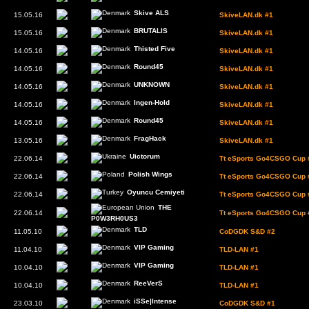
Skive ALS
15.05.16
SkiveLAN.dk #1
BRUTALIS
15.05.16
SkiveLAN.dk #1
Thisted Five
14.05.16
SkiveLAN.dk #1
Round45
14.05.16
SkiveLAN.dk #1
UNKNOWN
14.05.16
SkiveLAN.dk #1
Ingen-Hold
14.05.16
SkiveLAN.dk #1
Round45
14.05.16
SkiveLAN.dk #1
FragHack
13.05.16
SkiveLAN.dk #1
Uictorum
22.06.14
Tt eSports Go4CSGO Cup 
Polish Wings
22.06.14
Tt eSports Go4CSGO Cup 
Oyuncu Cemiyeti
22.06.14
Tt eSports Go4CSGO Cup 
THE
22.06.14
Tt eSports Go4CSGO Cup 
P0W3RH0US3
TLD
11.05.10
CoDGDK S&D #2
VIP Gaming
11.04.10
TLD-LAN #1
VIP Gaming
10.04.10
TLD-LAN #1
ReeVerS
10.04.10
TLD-LAN #1
iSSe|Intense
23.03.10
CoDGDK S&D #1