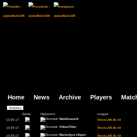
Home
News
Archive
Players
Matc
Date:
Game:
Opponent:
League:
NatoSvansiX
13.05.17
SkiveLAN.dk #2
VithenTilter
13.05.17
SkiveLAN.dk #2
Marienlyst eSport
13.05.17
SkiveLAN.dk #2