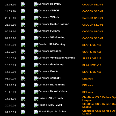
ReeVerS
21.03.10
CoDGDK S&D #1
#TECH
11.03.10
CoDGDK S&D #1
T-Birds
23.02.10
CoDGDK S&D #1
Hostile Faction
21.02.10
CoDGDK S&D #1
FurianS
09.02.10
CoDGDK S&D #1
VIP Gaming
02.02.10
CoDGDK S&D #1
30P-Gaming
16.10.09
SLAP LIVE #19
newgens
16.10.09
SLAP LIVE #19
Vindication Gaming
16.10.09
SLAP LIVE #19
thumbs up!
16.10.09
SLPA LIVE #19
Cronic
16.10.09
SLAP LIVE #19
offbeatit
08.09.09
DEL.css
INC-Gaming
22.08.09
DEL.css
HastaLaVista
15.08.09
DEL.css
ClanBase CS:S Defuse Ope
AfterTrouble
14.06.09
League
ClanBase CS:S Defuse Ope
MYSTEERI
25.05.09
League
ClanBase CS:S Defuse Ope
Pulse
09.05.09
League